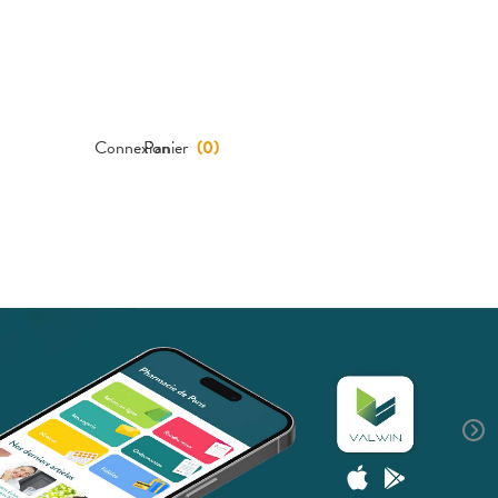
Connexion
Panier
(
0
)