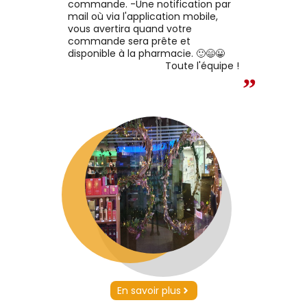
u spray coiffant cheveux
commande. -Une notification par
uclés parfume la chevelure
mail où via l'application mobile,
’une douce note de figue.
vous avertira quand votre
commande sera prête et
disponible à la pharmacie. 🙂😄😀
Toute l'équipe !
”
En savoir plus