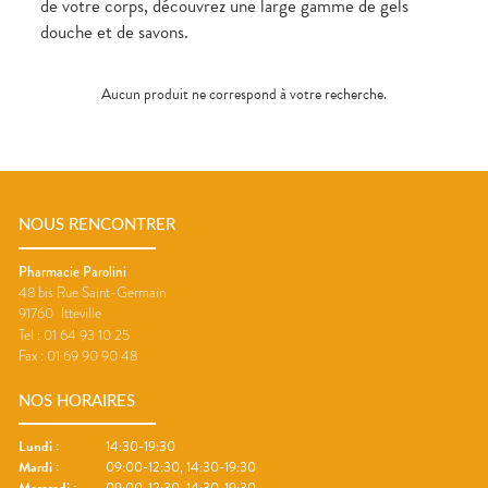
de votre corps, découvrez une large gamme de gels
douche et de savons.
Aucun produit ne correspond à votre recherche.
NOUS RENCONTRER
Pharmacie Parolini
48 bis Rue Saint-Germain
91760
Itteville
Tel :
01 64 93 10 25
Fax :
01 69 90 90 48
NOS HORAIRES
Lundi
:
14:30-19:30
Mardi
:
09:00-12:30, 14:30-19:30