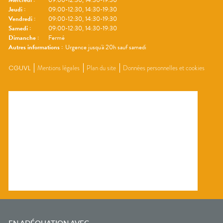
Mercredi
:
09:00-12:30, 14:30-19:30
Jeudi
:
09:00-12:30, 14:30-19:30
Vendredi
:
09:00-12:30, 14:30-19:30
Samedi
:
09:00-12:30, 14:30-19:30
Dimanche
:
Fermé
Autres informations :
Urgence jusqu'à 20h sauf samedi
CGUVL
Mentions légales
Plan du site
Données personnelles et cookies