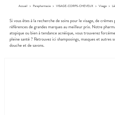
Homme
Accueil
>
Parapharmacie
>
VISAGE-CORPS-CHEVEUX
>
Visage
>
Lè
Solaire
Visage
Si vous êtes à la recherche de soins pour le visage, de crèmes 
références de grandes marques au meilleur prix. Notre pharmaci
atopique ou bien à tendance acnéique, vous trouverez forcém
pleine santé ? Retrouvez ici shampooings, masques et autres so
douche et de savons.