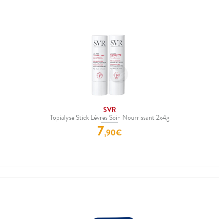
SVR
Topialyse Stick Lèvres Soin Nourrissant 2x4g
7
,
90
€