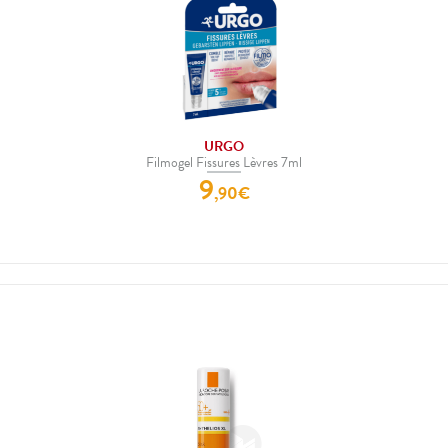
URGO
Filmogel Fissures Lèvres 7ml
9
,
90
€