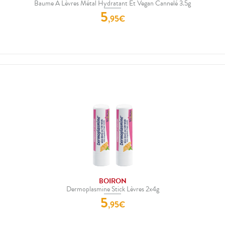
Baume À Lèvres Métal Hydratant Et Vegan Cannelé 3.5g
5
,
95
€
BOIRON
Dermoplasmine Stick Lèvres 2x4g
5
,
95
€