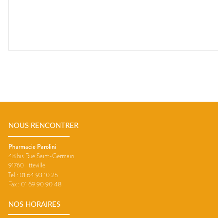
NOUS RENCONTRER
Pharmacie Parolini
48 bis Rue Saint-Germain
91760
Itteville
Tel :
01 64 93 10 25
Fax :
01 69 90 90 48
NOS HORAIRES