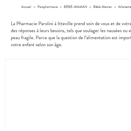
Homme
Accueil
>
Parapharmacie
>
BÉBÉ-MAMAN
>
Bébé-Maman
>
Allaitem
Solaire
Visage
La Pharmacie Parolini à Itteville prend soin de vous et de vot
des réponses à leurs besoins, tels que soulager les nausées ou
peau fragile. Parce que la question de l’alimentation est import
votre enfant selon son âge.