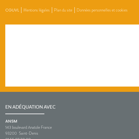
CGUVL
Mentions légales
Plan du site
Données personnelles et cookies
EN ADÉQUATION AVEC
ANSM
143 boulevard Anatole France
93200
Saint-Denis