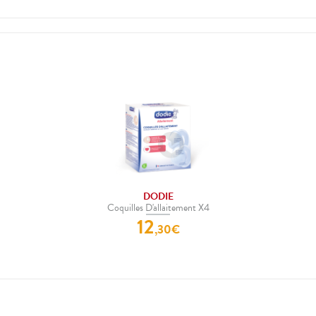
DODIE
Coquilles D'allaitement X4
12
,
30
€