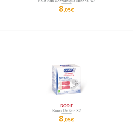
Bout Sein Anatomique Silicone B/2
8
,
05
€
DODIE
Bouts De Sein X2
8
,
05
€