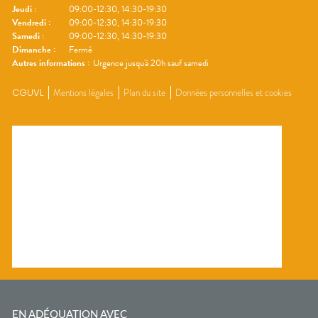
Jeudi
:
09:00-12:30, 14:30-19:30
Vendredi
:
09:00-12:30, 14:30-19:30
Samedi
:
09:00-12:30, 14:30-19:30
Dimanche
:
Fermé
Autres informations :
Urgence jusqu'à 20h sauf samedi
CGUVL
Mentions légales
Plan du site
Données personnelles et cookies
EN ADÉQUATION AVEC