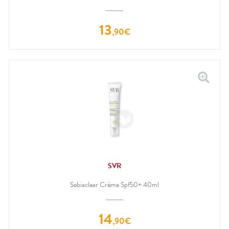
13
,
90
€
SVR
Sebiaclear Crème Spf50+ 40ml
14
,
90
€