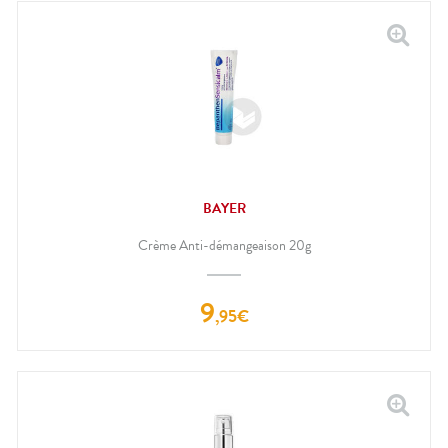
BAYER
Crème Anti-démangeaison 20g
9
,
95
€