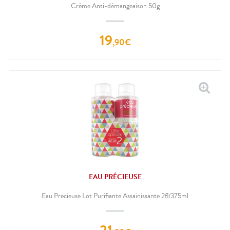
Crème Anti-démangeaison 50g
19
,
90
€
EAU PRÉCIEUSE
Eau Precieuse Lot Purifiante Assainissante 2fl/375ml