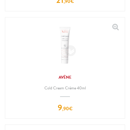
21
,
90
€
AVÈNE
Cold Cream Crème 40ml
9
,
90
€