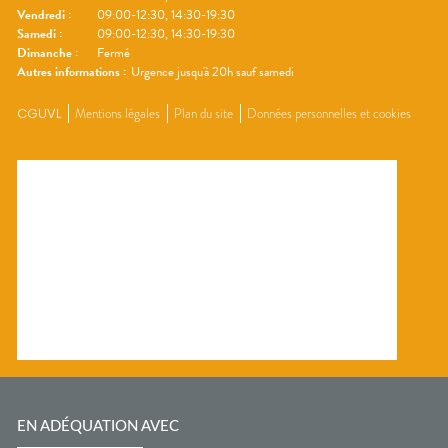
Vendredi
:
09:00-12:30, 14:30-19:30
Samedi
:
09:00-12:30, 14:30-19:30
Dimanche
:
Fermé
Autres informations :
Urgence jusqu'à 20h sauf samedi
CGUVL
Mentions légales
Plan du site
Données personnelles et cookies
EN ADÉQUATION AVEC