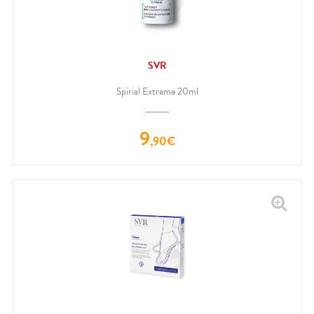
SVR
Spirial Extreme 20ml
9
,
90
€