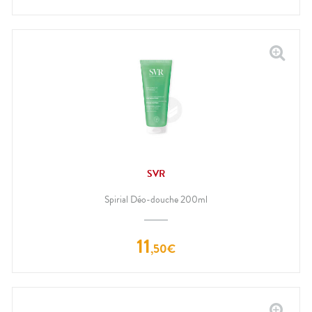
SVR
Spirial Déo-douche 200ml
11
,
50
€