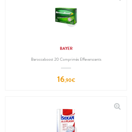
BAYER
Beroccaboost 20 Comprimés Effeverscents
16
,
90
€