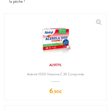
la pêche !
ALVITYL
Acérola 1000 Vitamine C 30 Comprimés
6
,
90
€