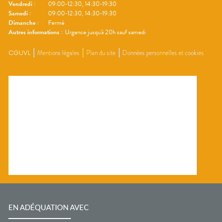
Vendredi
:
09:00-12:30, 14:30-19:30
Samedi
:
09:00-12:30, 14:30-19:30
Dimanche
:
Fermé
Autres informations :
Urgence jusqu'à 20h sauf samedi
CGUVL
Mentions légales
Plan du site
Données personnelles et cookies
EN ADÉQUATION AVEC