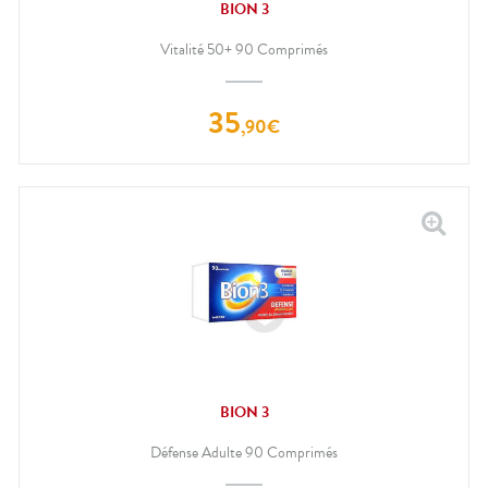
BION 3
Vitalité 50+ 90 Comprimés
35
,
90
€
BION 3
Défense Adulte 90 Comprimés