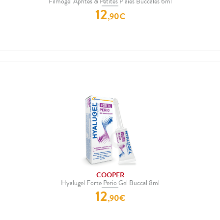
Filmogel Aphtes & Petites Plaies Buccales 6ml
12
,
90
€
COOPER
Hyalugel Forte Perio Gel Buccal 8ml
12
,
90
€