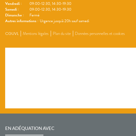
Vendredi
:
09:00-12:30, 14:30-19:30
Samedi
:
09:00-12:30, 14:30-19:30
Dimanche
:
Fermé
Autres informations :
Urgence jusqu'à 20h sauf samedi
CGUVL
Mentions légales
Plan du site
Données personnelles et cookies
EN ADÉQUATION AVEC