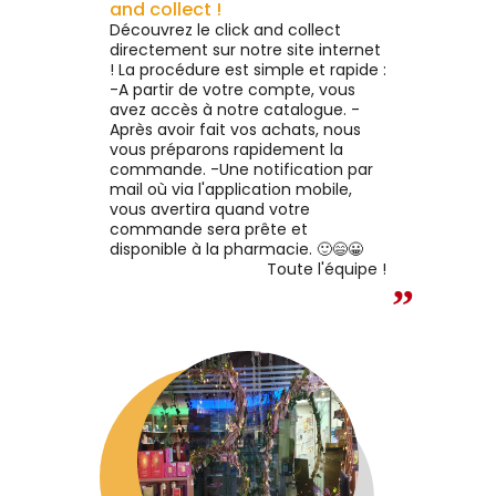
eveux protégés des UV. Le
Voir le produit
Voir le produit
and collect !
croissance²
ray réveil de boucles prend
Découvrez le click and collect
n des chevelures assoiffées
directement sur notre site internet
 en manque de nutrition. Sa
! La procédure est simple et rapide :
ture légère et non collante
Ajouter au panier
Ajouter au panier
-A partir de votre compte, vous
éhydrate les cheveux sans
avez accès à notre catalogue. -
aisser de résidus ou d’effet
Après avoir fait vos achats, nous
rtonné. Le parfum enivrant
vous préparons rapidement la
u spray coiffant cheveux
commande. -Une notification par
uclés parfume la chevelure
mail où via l'application mobile,
’une douce note de figue.
vous avertira quand votre
commande sera prête et
disponible à la pharmacie. 🙂😄😀
Toute l'équipe !
”