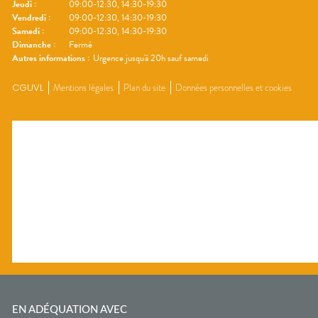
Jeudi
:
09:00-12:30, 14:30-19:30
Vendredi
:
09:00-12:30, 14:30-19:30
Samedi
:
09:00-12:30, 14:30-19:30
Dimanche
:
Fermé
Autres informations :
Urgence jusqu'à 20h sauf samedi
CGUVL
Mentions légales
Plan du site
Données personnelles et cookies
EN ADÉQUATION AVEC