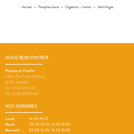
Homme
Accueil
>
Parapharmacie
>
Digestion - transit
>
Vermifuges
Solaire
Visage
NOUS RENCONTRER
Pharmacie Parolini
48 bis Rue Saint-Germain
91760
Itteville
Tel :
01 64 93 10 25
Fax :
01 69 90 90 48
NOS HORAIRES
Lundi
:
14:30-19:30
Mardi
:
09:00-12:30, 14:30-19:30
Mercredi
:
09:00-12:30, 14:30-19:30