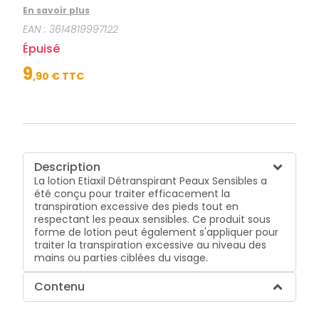
sensibles. Ce produit sous forme de lotion peut
En savoir plus
également s'appliquer pour traiter la transpiration
EAN :
3614819997122
excessive au niveau des mains ou parties ciblées du
visage.
Épuisé
9
,
90
€ TTC
Description
La lotion Etiaxil Détranspirant Peaux Sensibles a
été conçu pour traiter efficacement la
transpiration excessive des pieds tout en
respectant les peaux sensibles. Ce produit sous
forme de lotion peut également s'appliquer pour
traiter la transpiration excessive au niveau des
mains ou parties ciblées du visage.
Contenu