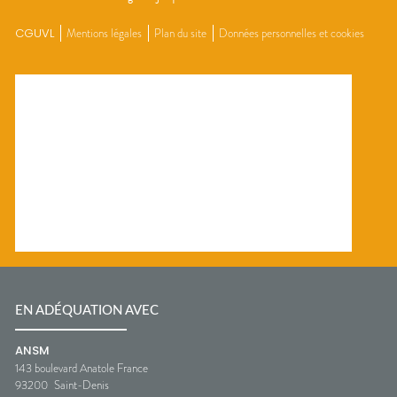
CGUVL
Mentions légales
Plan du site
Données personnelles et cookies
EN ADÉQUATION AVEC
ANSM
143 boulevard Anatole France
93200
Saint-Denis