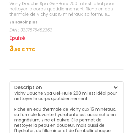
Vichy Douche Spa Gel-Huile 200 ml est idéal pour
nettoyer le corps quotidiennement. Riche en eau
thermale de Vichy aux 15 minéraux, sa formule
lavante hydratante est aussi riche en magnésium,
En savoir plus
zinc et cuivre. Elle permet de nettoyer la peau en
EAN :
3337875482363
douceur, mais aussi de l'hydrater, de l'illuminer et de
l'embellir chaque jour. Ce Gel-Huile est très agréable
Épuisé
à utiliser, convient à toutes les peaux même
sensibles et peut être utilisé quotidiennement. Sans
3
,
90
€ TTC
paraben. Hypoallergénique.
Description
Vichy Douche Spa Gel-Huile 200 ml
est idéal pour
nettoyer le corps quotidiennement.
Riche en eau thermale de Vichy aux 15 minéraux,
sa formule lavante hydratante est aussi riche en
magnésium, zinc et cuivre. Elle permet de
nettoyer la peau en douceur, mais aussi de
l'hydrater, de l'illuminer et de l'embellir chaque