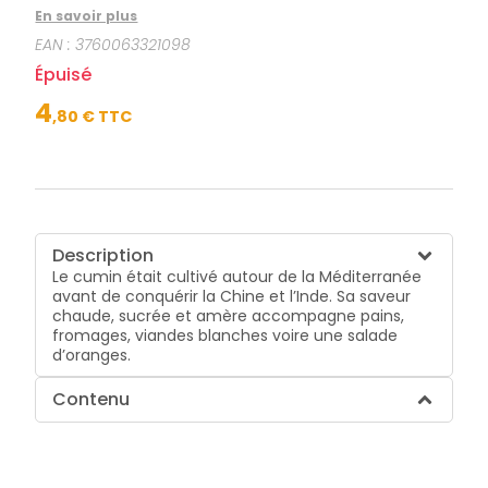
fromages, viandes blanches voire une salade
En savoir plus
d’oranges.
EAN :
3760063321098
Épuisé
4
,
80
€ TTC
Description
Le cumin était cultivé autour de la Méditerranée
avant de conquérir la Chine et l’Inde. Sa saveur
chaude, sucrée et amère accompagne pains,
fromages, viandes blanches voire une salade
d’oranges.
Contenu