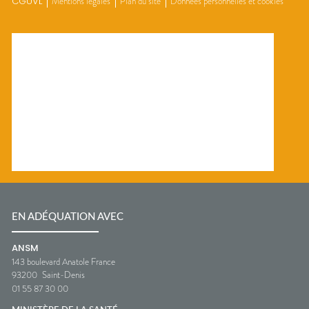
CGUVL
Mentions légales
Plan du site
Données personnelles et cookies
EN ADÉQUATION AVEC
ANSM
143 boulevard Anatole France
93200
Saint-Denis
01 55 87 30 00