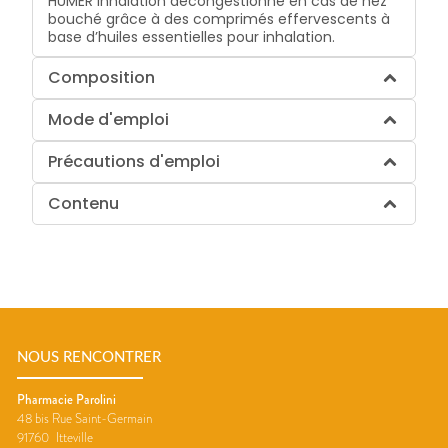
HUMER Inhalation décongestionne en cas de nez
bouché grâce à des comprimés effervescents à
base d’huiles essentielles pour inhalation.
Composition
Mode d'emploi
Précautions d'emploi
Contenu
NOUS RENCONTRER
Pharmacie Parolini
48 bis Rue Saint-Germain
91760
Itteville