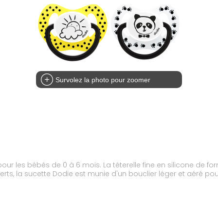
Survolez la photo pour zoomer
our les bébés de 0 à 6 mois. La téterelle fine en silicone de 
, la sucette Dodie est munie d'un bouclier léger et aéré pour d