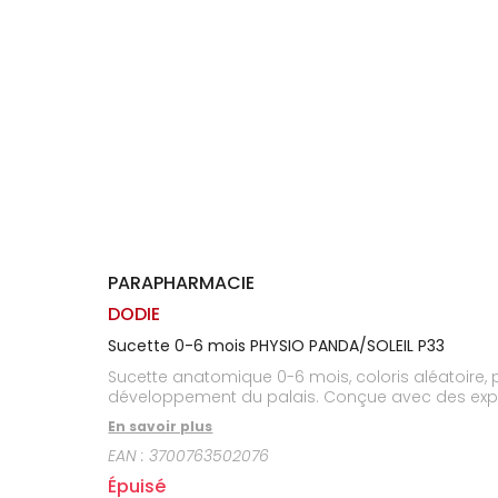
Homme
Solaire
Visage
PARAPHARMACIE
DODIE
Sucette 0-6 mois PHYSIO PANDA/SOLEIL P33
Sucette anatomique 0-6 mois, coloris aléatoire, p
développement du palais. Conçue avec des experts
En savoir plus
EAN :
3700763502076
Épuisé