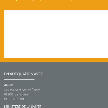
EN ADÉQUATION AVEC
ANSM
143 boulevard Anatole France
93200
Saint-Denis
01 55 87 30 00
MINISTÈRE DE LA SANTÉ