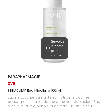
Homme
Solaire
Visage
Survolez
la photo
pour
zoomer
PARAPHARMACIE
SVR
SEBIACLEAR Eau Micellaire 100ml
Eau nettoyante purifiante et matifiante pour les
peaux grasses à tendance acnéique. Sebiaclear Eau
Micellaire purifie, nettoie et démaquille en un seul