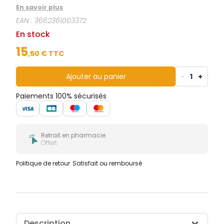
par les traitements.
En savoir plus
EAN :
3662361003372
En stock
15
,
50
€ TTC
Ajouter au panier
-
1
+
Paiements 100% sécurisés
Retrait en pharmacie
Offert
Politique de retour
Satisfait ou remboursé
Description