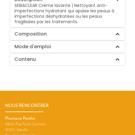
SEBIACLEAR Crème lavante | Nettoyant anti-
imperfections hydratant qui apaise les peaux à
imperfections déshydratées ou les peaux
fragilisées par les traitements.
Composition
Mode d'emploi
Contenu
NOUS RENCONTRER
Pharmacie Parolini
48 bis Rue Saint-Germain
91760
Itteville