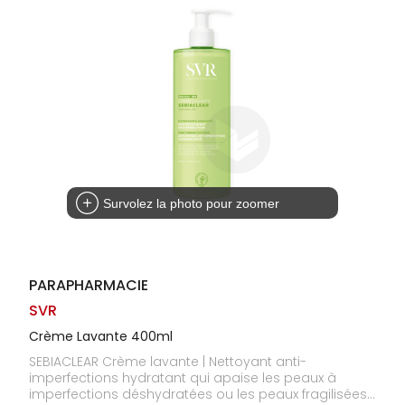
Homme
Solaire
Visage
Survolez la photo pour zoomer
PARAPHARMACIE
SVR
Crème Lavante 400ml
SEBIACLEAR Crème lavante | Nettoyant anti-
imperfections hydratant qui apaise les peaux à
imperfections déshydratées ou les peaux fragilisées