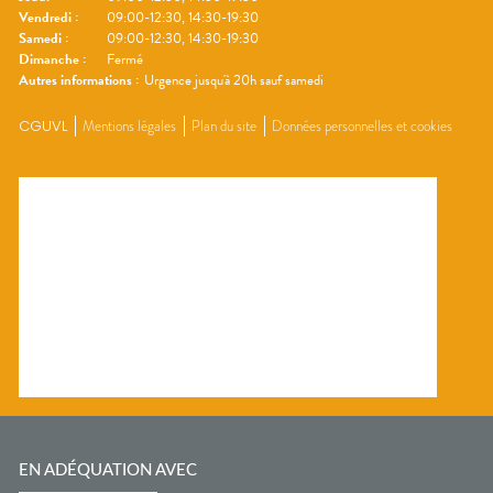
Vendredi
:
09:00-12:30, 14:30-19:30
Samedi
:
09:00-12:30, 14:30-19:30
Dimanche
:
Fermé
Autres informations :
Urgence jusqu'à 20h sauf samedi
CGUVL
Mentions légales
Plan du site
Données personnelles et cookies
EN ADÉQUATION AVEC