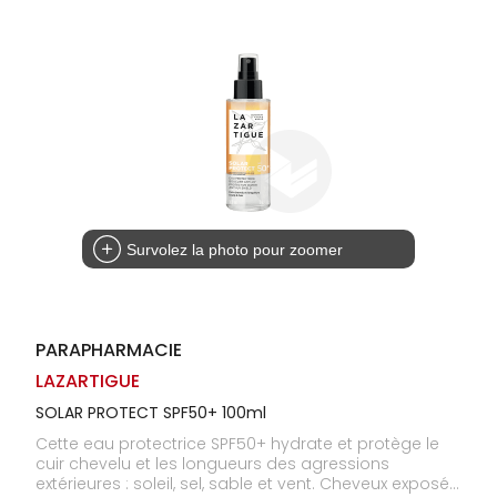
Homme
Solaire
Visage
Survolez la photo pour zoomer
PARAPHARMACIE
LAZARTIGUE
SOLAR PROTECT SPF50+ 100ml
Cette eau protectrice SPF50+ hydrate et protège le
cuir chevelu et les longueurs des agressions
extérieures : soleil, sel, sable et vent. Cheveux exposés