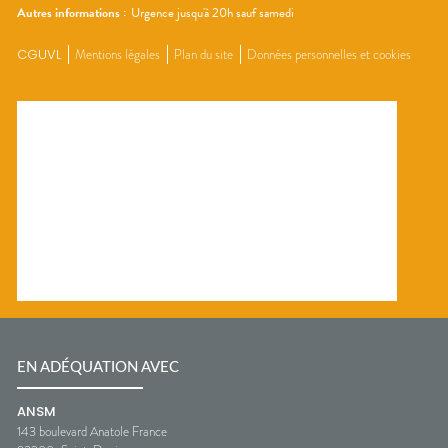
Autres informations :
Urgence jusqu'à 20h sauf samedi
CGUVL
Mentions légales
Plan du site
Données personnelles et cookies
EN ADÉQUATION AVEC
ANSM
143 boulevard Anatole France