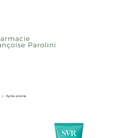
>
Après-solaires