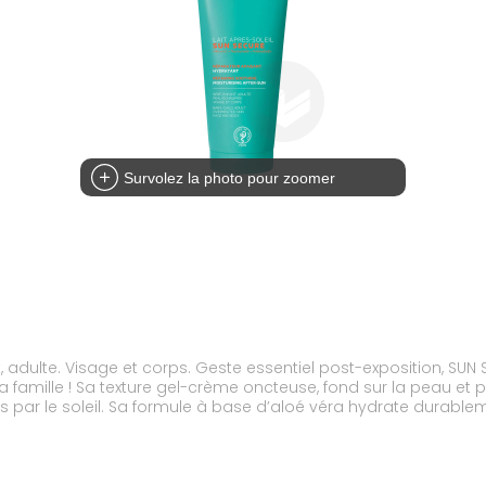
Survolez la photo pour zoomer
 adulte. Visage et corps. Geste essentiel post-exposition, SUN S
la famille ! Sa texture gel-crème oncteuse, fond sur la peau e
 par le soleil. Sa formule à base d’aloé véra hydrate durable
 microbiotiques aident à la réparation des dommages liés à l’e
ter pleinement de ses soirées d’été.