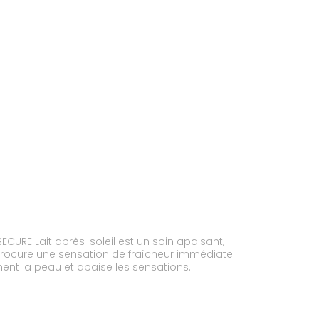
ECURE Lait après-soleil est un soin apaisant,
t procure une sensation de fraîcheur immédiate
ment la peau et apaise les sensations
xposition. La peau est réparée, le bronzage