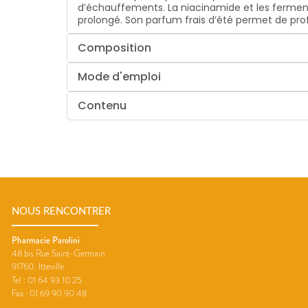
d’échauffements. La niacinamide et les ferment
prolongé. Son parfum frais d’été permet de prof
Composition
Mode d'emploi
Contenu
NOUS RENCONTRER
Pharmacie Parolini
48 bis Rue Saint-Germain
91760
Itteville
Tel :
01 64 93 10 25
Fax :
01 69 90 90 48