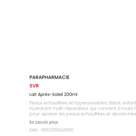
Homme
Solaire
Visage
PARAPHARMACIE
SVR
Lait Après-Soleil 200ml
Peaux échauffées et hypersensibles. Bébé, enfant,
hydratant multi-réparateur qui convient à toute 
pour apaiser les peaux échauffées et desséchées
d’échauffements. La niacinamide et les ferments
En savoir plus
prolongé. Son parfum frais d’été permet de profi
EAN :
3662361002580