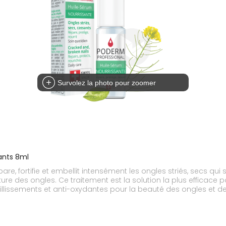
Survolez la photo pour zoomer
sants 8ml
re, fortifie et embellit intensément les ongles striés, secs qui
ure des ongles. Ce traitement est la solution la plus efficace p
-vieillissements et anti-oxydantes pour la beauté des ongles et d
e pellicule sur l’ongle. Nous vous recommandons de l’utiliser e
et sous chimiothérapie. Permet de retrouver de beaux ongles fo