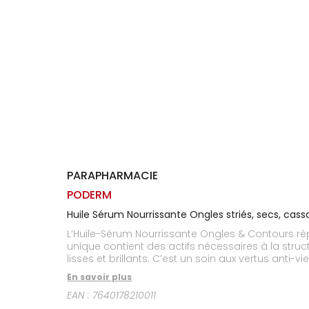
Homme
Solaire
Visage
PARAPHARMACIE
PODERM
Huile Sérum Nourrissante Ongles striés, secs, cas
L’Huile-Sérum Nourrissante Ongles & Contours répa
unique contient des actifs nécessaires à la struct
lisses et brillants. C’est un soin aux vertus anti
profondeur la kératine de l’ongle, sans laisser d
En savoir plus
stupéfiants ! Convient aux personnes diabétiques 
EAN :
7640178210011
ongles ou encore de poses de vernis répétées.