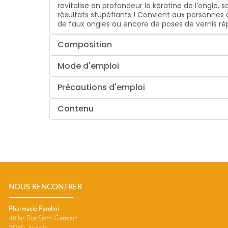
revitalise en profondeur la kératine de l’ongle,
résultats stupéfiants ! Convient aux personnes 
de faux ongles ou encore de poses de vernis ré
Composition
Mode d'emploi
Précautions d'emploi
Contenu
NOUS RENCONTRER
Pharmacie Parolini
48 bis Rue Saint-Germain
91760
Itteville