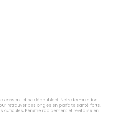
 se cassent et se dédoublent. Notre formulation
our retrouver des ongles en parfaite santé, forts,
es cuticules. Pénètre rapidement et revitalise en
n cure de 3 semaines pour des résultats
rts après le retrait d’ongles en gel, de faux