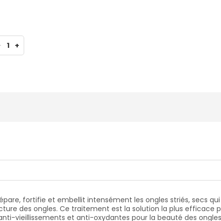
-
1
+
pare, fortifie et embellit intensément les ongles striés, secs qu
cture des ongles. Ce traitement est la solution la plus efficace 
tus anti-vieillissements et anti-oxydantes pour la beauté des ongl