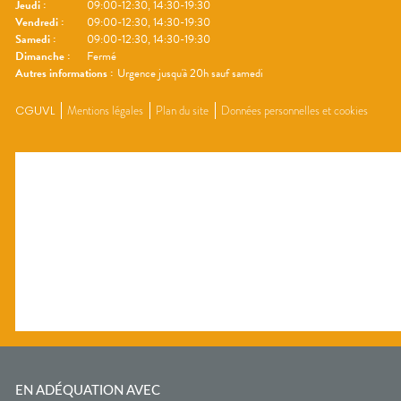
Jeudi
:
09:00-12:30, 14:30-19:30
Vendredi
:
09:00-12:30, 14:30-19:30
Samedi
:
09:00-12:30, 14:30-19:30
Dimanche
:
Fermé
Autres informations :
Urgence jusqu'à 20h sauf samedi
CGUVL
Mentions légales
Plan du site
Données personnelles et cookies
EN ADÉQUATION AVEC