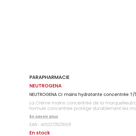
Homme
Solaire
Visage
PARAPHARMACIE
NEUTROGENA
NEUTROGENA Cr mains hydratante concentrée T/
La Crème mains concentrée de la marqueNeutrog
formule concentrée protège durablement les ma
En savoir plus
EAN :
4012273123009
En stock