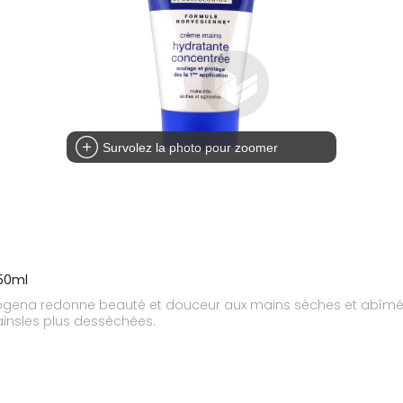
Survolez la photo pour zoomer
50ml
ena redonne beauté et douceur aux mains sèches et abîmées.
insles plus desséchées.