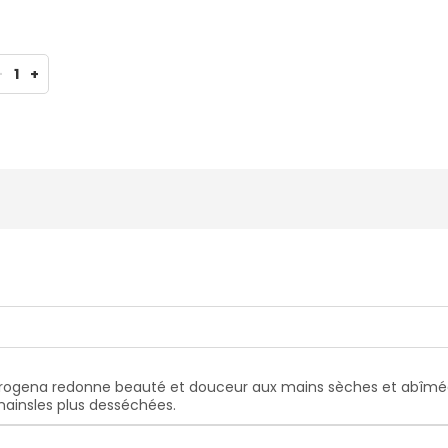
-
1
+
gena redonne beauté et douceur aux mains sèches et abîmées.
ainsles plus desséchées.