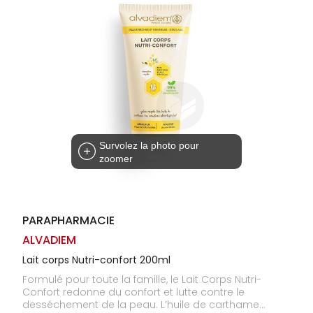
Homme
Solaire
Visage
Survolez la photo pour
zoomer
PARAPHARMACIE
ALVADIEM
Lait corps Nutri-confort 200ml
Formulé pour toute la famille, le Lait Corps Nutri-
Confort redonne du confort et lutte contre le
desséchement de la peau. L’huile de carthame