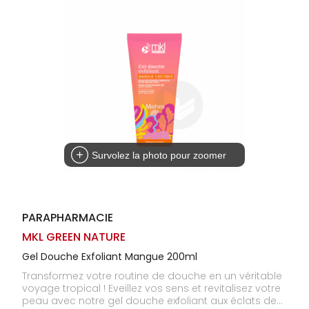
Homme
Solaire
Visage
Survolez la photo pour zoomer
PARAPHARMACIE
MKL GREEN NATURE
Gel Douche Exfoliant Mangue 200ml
Transformez votre routine de douche en un véritable
voyage tropical ! Eveillez vos sens et revitalisez votre
peau avec notre gel douche exfoliant aux éclats de