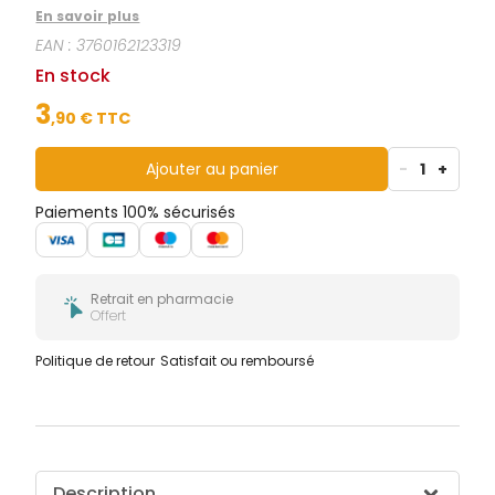
noyaux d’abricot et de coco.
En savoir plus
EAN :
3760162123319
En stock
3
,
90
€ TTC
Ajouter au panier
-
1
+
Paiements 100% sécurisés
Retrait en pharmacie
Offert
Politique de retour
Satisfait ou remboursé
Description