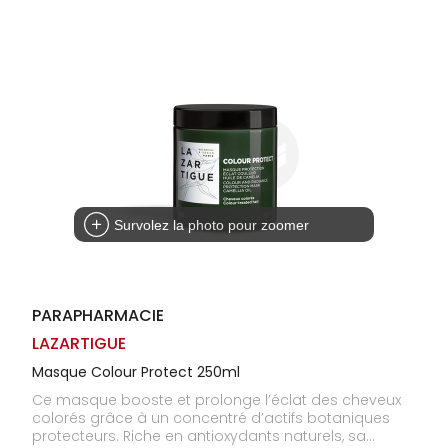
Homme
Solaire
Visage
Survolez la photo pour zoomer
PARAPHARMACIE
LAZARTIGUE
Masque Colour Protect 250ml
Ce masque booste et prolonge l’éclat des cheveux
colorés grâce à un concentré d’actifs botaniques
protecteurs. Riche en antioxydants naturels, sa