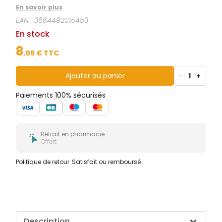
assurant une protection efficace et durable.
En savoir plus
EAN :
3664492015453
En stock
8
,
05
€ TTC
Ajouter au panier
-
1
+
Paiements 100% sécurisés
Retrait en pharmacie
Offert
Politique de retour
Satisfait ou remboursé
Description