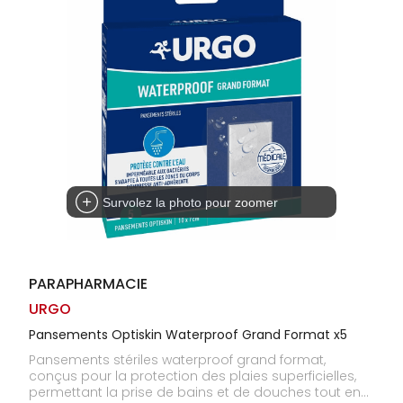
Homme
Solaire
Visage
Survolez la photo pour zoomer
PARAPHARMACIE
URGO
Pansements Optiskin Waterproof Grand Format x5
Pansements stériles waterproof grand format,
conçus pour la protection des plaies superficielles,
permettant la prise de bains et de douches tout en