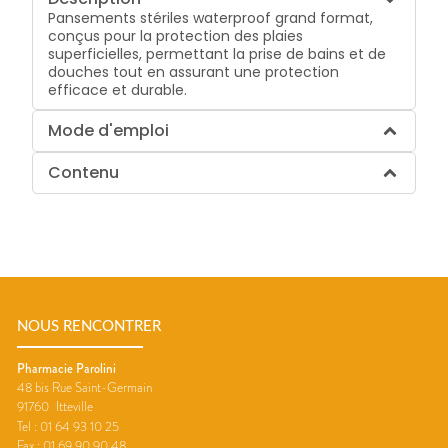
Pansements stériles waterproof grand format,
conçus pour la protection des plaies
superficielles, permettant la prise de bains et de
douches tout en assurant une protection
efficace et durable.
Mode d'emploi
Contenu
NOUS RENCONTRER
Pharmacie Parolini
48 bis Rue Saint-Germain
91760
Itteville
Tel :
01 64 93 10 25
Fax :
01 69 90 90 48