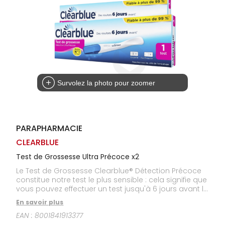
Homme
Solaire
Visage
Survolez la photo pour zoomer
PARAPHARMACIE
CLEARBLUE
Test de Grossesse Ultra Précoce x2
Le Test de Grossesse Clearblue® Détection Précoce
constitue notre test le plus sensible : cela signifie que
vous pouvez effectuer un test jusqu'à 6 jours avant la
date de retard de vos règles (ce qui correspond à 5
En savoir plus
jours avant la date présumée de vos règles).1
EAN :
8001841913377