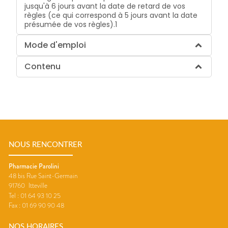
jusqu'à 6 jours avant la date de retard de vos
règles (ce qui correspond à 5 jours avant la date
présumée de vos règles).1
Mode d'emploi
Contenu
NOUS RENCONTRER
Pharmacie Parolini
48 bis Rue Saint-Germain
91760
Itteville
Tel :
01 64 93 10 25
Fax :
01 69 90 90 48
NOS HORAIRES