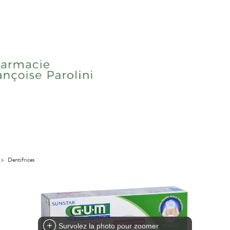
>
Dentifrices
Survolez la photo pour zoomer