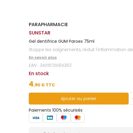
Homme
Solaire
Visage
PARAPHARMACIE
SUNSTAR
Gel dentifrice GUM Paroex 75ml
Stoppe les saignements, réduit l'inflammation de
En savoir plus
EAN :
3401572084363
En stock
4
,
90
€ TTC
Ajouter au panier
Paiements 100% sécurisés