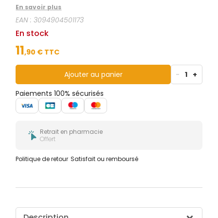
du fluor.
En savoir plus
EAN :
3094904501173
En stock
11
,
90
€ TTC
Ajouter au panier
-
1
+
Paiements 100% sécurisés
Retrait en pharmacie
Offert
Politique de retour
Satisfait ou remboursé
Description