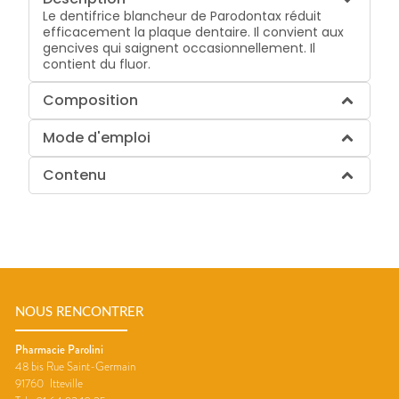
Le dentifrice blancheur de Parodontax réduit
efficacement la plaque dentaire. Il convient aux
gencives qui saignent occasionnellement. Il
contient du fluor.
Composition
Mode d'emploi
Contenu
NOUS RENCONTRER
Pharmacie Parolini
48 bis Rue Saint-Germain
91760
Itteville