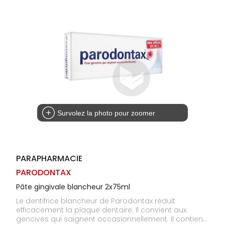
Homme
Solaire
Visage
Survolez la photo pour zoomer
PARAPHARMACIE
PARODONTAX
Pâte gingivale blancheur 2x75ml
Le dentifrice blancheur de Parodontax réduit
efficacement la plaque dentaire. Il convient aux
gencives qui saignent occasionnellement. Il contient