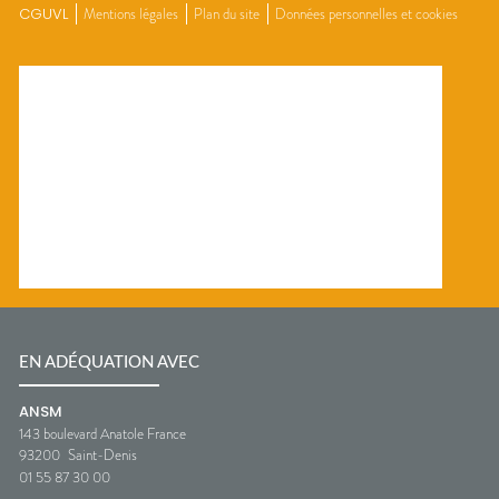
CGUVL
Mentions légales
Plan du site
Données personnelles et cookies
EN ADÉQUATION AVEC
ANSM
143 boulevard Anatole France
93200
Saint-Denis
01 55 87 30 00