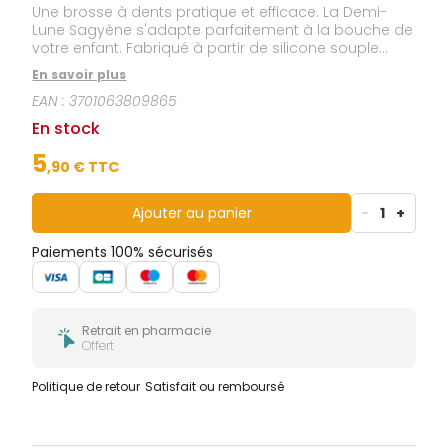
Une brosse à dents pratique et efficace. La Demi-
Lune Sagyène s'adapte parfaitement à la bouche de
votre enfant. Fabriqué à partir de silicone souple
avec des poils doux qui sont confortables sur les
En savoir plus
dents et les gencives de votre enfant.
EAN :
3701063809865
En stock
5
,
90
€ TTC
Ajouter au panier
-
1
+
Paiements 100% sécurisés
Retrait en pharmacie
Offert
Politique de retour
Satisfait ou remboursé