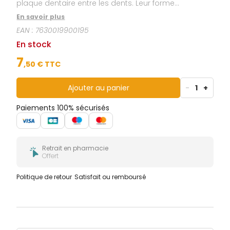
plaque dentaire entre les dents. Leur forme
triangulaire et leur manche flexible assurent une
En savoir plus
utilisation confortable et précise, tandis que leur tige
EAN :
7630019900195
métallique est conçue pour limiter les risques
d’altération de l’émail. Les brins imprégnés de
En stock
chlorhexidine, associés à un capuchon protecteur,
contribuent à maintenir la brossette propre et
7
,
50
€ TTC
favorisent des gencives plus saines jour après jour.
Ajouter au panier
-
1
+
Paiements 100% sécurisés
Retrait en pharmacie
Offert
Politique de retour
Satisfait ou remboursé