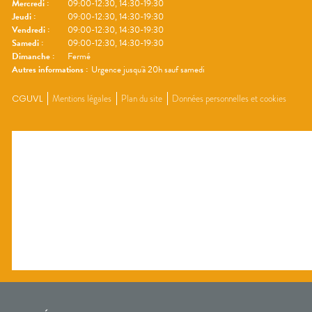
Mercredi
:
09:00-12:30, 14:30-19:30
Jeudi
:
09:00-12:30, 14:30-19:30
Vendredi
:
09:00-12:30, 14:30-19:30
Samedi
:
09:00-12:30, 14:30-19:30
Dimanche
:
Fermé
Autres informations :
Urgence jusqu'à 20h sauf samedi
CGUVL
Mentions légales
Plan du site
Données personnelles et cookies