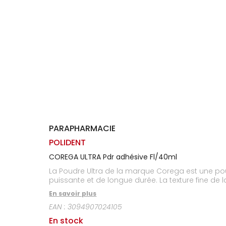
Homme
Solaire
Visage
PARAPHARMACIE
POLIDENT
COREGA ULTRA Pdr adhésive Fl/40ml
La Poudre Ultra de la marque Corega est une poudre fixative pour maintenir
puissante et de longue 
En savoir plus
EAN :
3094907024105
En stock