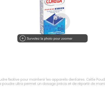
Survolez la photo pour zoomer
 les appareils dentaires. Cette Poudre Corega assure une adhérence instantanée,
durée. La texture fine de la poudre ultra permet un dosage précis et de répart