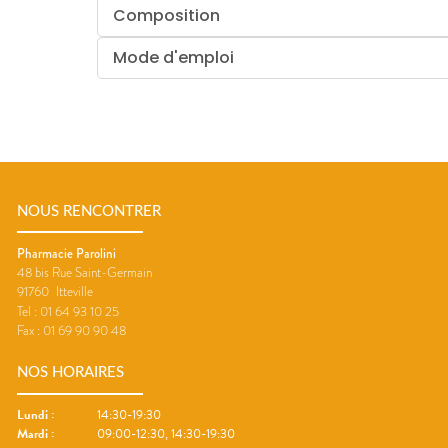
Composition
Mode d'emploi
NOUS RENCONTRER
Pharmacie Parolini
48 bis Rue Saint-Germain
91760
Itteville
Tel :
01 64 93 10 25
Fax :
01 69 90 90 48
NOS HORAIRES
Lundi
:
14:30-19:30
Mardi
:
09:00-12:30, 14:30-19:30