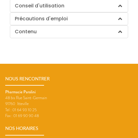
Conseil d'utilisation
Précautions d'emploi
Contenu
NOUS RENCONTRER
Pharmacie Parolini
48 bis Rue Saint-Germain
91760
Itteville
Tel :
01 64 93 10 25
Fax :
01 69 90 90 48
NOS HORAIRES