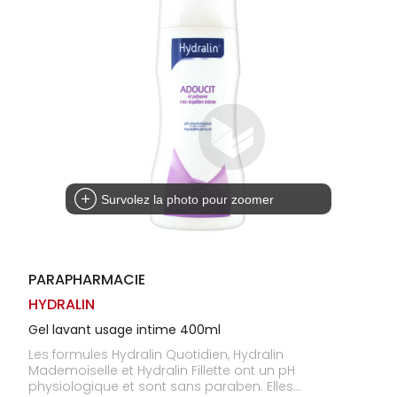
Homme
Solaire
Visage
Survolez la photo pour zoomer
PARAPHARMACIE
HYDRALIN
Gel lavant usage intime 400ml
Les formules Hydralin Quotidien, Hydralin
Mademoiselle et Hydralin Fillette ont un pH
physiologique et sont sans paraben. Elles