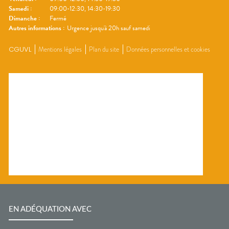
Samedi
:
09:00-12:30, 14:30-19:30
Dimanche
:
Fermé
Autres informations :
Urgence jusqu'à 20h sauf samedi
CGUVL
Mentions légales
Plan du site
Données personnelles et cookies
EN ADÉQUATION AVEC