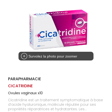
Homme
Solaire
Visage
Survolez la photo pour zoomer
PARAPHARMACIE
CICATRIDINE
Ovules vaginaux x10
Cicatridine est un traitement symptomatique à base
d’acide hyaluronique, molécule réputée pour ses
propriétés réparatrices et hydratantes. Les