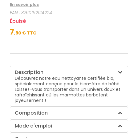
rafraîchissant où les marmottes barbotent
En savoir plus
joyeusement !
EAN :
3760162124224
Épuisé
7
,
90
€ TTC
Description
Découvrez notre eau nettoyante certifiée bio,
spécialement conçue pour le bien-être de bébé.
Laissez-vous transporter dans un univers doux et
rafraîchissant où les marmottes barbotent
joyeusement !
Composition
Mode d'emploi