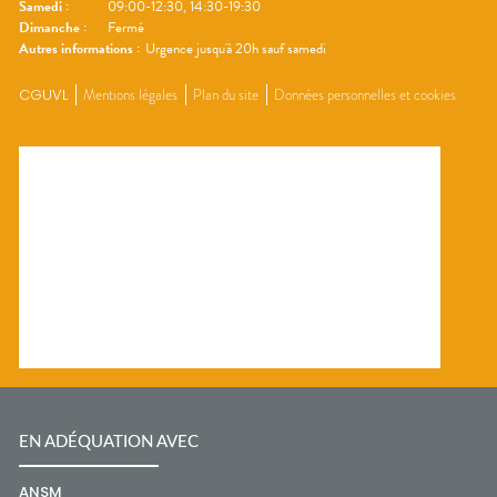
Samedi
:
09:00-12:30, 14:30-19:30
Dimanche
:
Fermé
Autres informations :
Urgence jusqu'à 20h sauf samedi
CGUVL
Mentions légales
Plan du site
Données personnelles et cookies
EN ADÉQUATION AVEC
ANSM