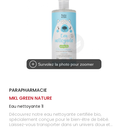
Homme
Solaire
Visage
Survolez la photo pour zoomer
PARAPHARMACIE
MKL GREEN NATURE
Eau nettoyante 1l
Découvrez notre eau nettoyante certifiée bio,
spécialement conçue pour le bien-être de bébé.
Laissez-vous transporter dans un univers doux et