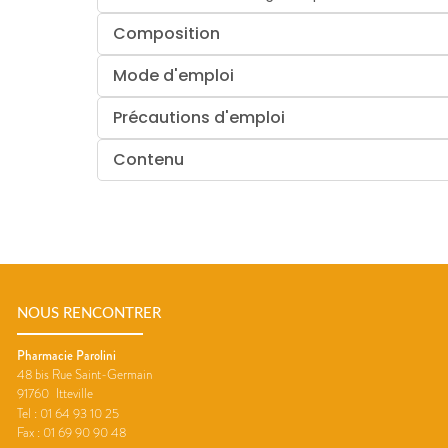
Composition
Mode d'emploi
Précautions d'emploi
Contenu
NOUS RENCONTRER
Pharmacie Parolini
48 bis Rue Saint-Germain
91760
Itteville
Tel :
01 64 93 10 25
Fax :
01 69 90 90 48