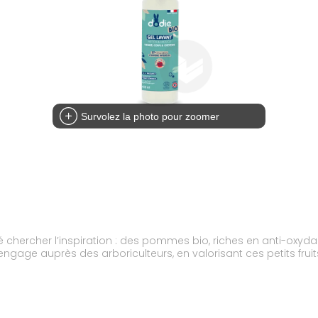
Survolez la photo pour zoomer
é chercher l’inspiration : des pommes bio, riches en anti-oxydan
engage auprès des arboriculteurs, en valorisant ces petits f