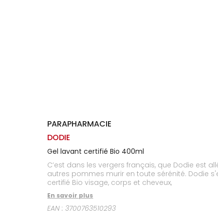
Homme
Solaire
Visage
PARAPHARMACIE
DODIE
Gel lavant certifié Bio 400ml
C’est dans les vergers français, que Dodie est all
autres pommes murir en toute sérénité. Dodie s'
certifié Bio visage, corps et cheveux,
En savoir plus
EAN :
3700763510293