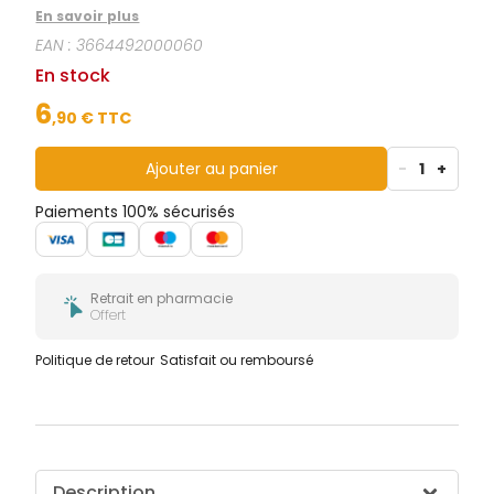
C, alors que le comprimé nuit comprend du
En savoir plus
coquelicot.
EAN :
3664492000060
En stock
6
,
90
€ TTC
Ajouter au panier
-
1
+
Paiements 100% sécurisés
Retrait en pharmacie
Offert
Politique de retour
Satisfait ou remboursé
Description