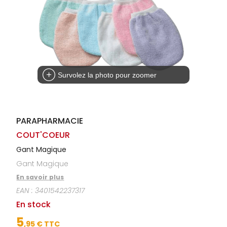
Homme
Solaire
Visage
Survolez la photo pour zoomer
PARAPHARMACIE
COUT'COEUR
Gant Magique
Gant Magique
En savoir plus
EAN :
3401542237317
En stock
5
,
95
€ TTC