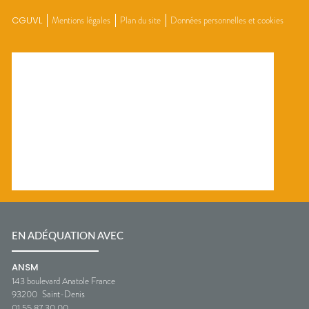
CGUVL
Mentions légales
Plan du site
Données personnelles et cookies
EN ADÉQUATION AVEC
ANSM
143 boulevard Anatole France
93200
Saint-Denis
01 55 87 30 00