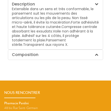
Description
Extensible dans un sens et très conformable, le
pansement suit les mouvements des
articulations ou les plis de la peau. Non tissé
micro-aéré, il évite la macération.Forte adhésivité
et haute tolérance cutanée.Compresse centrale
absorbant les exsudats.Voile non adhérant à la
plaie. Adhésif sur les 4 côtés, il protège
totalement la plaie.Pansement
stérile.Transparent aux rayons X.
Composition
NOUS RENCONTRER
Pharmacie Parolini
48 bis Rue Saint-Germain