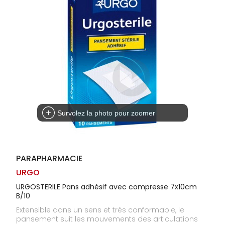
Homme
Solaire
Visage
Survolez la photo pour zoomer
PARAPHARMACIE
URGO
URGOSTERILE Pans adhésif avec compresse 7x10cm
B/10
Extensible dans un sens et très conformable, le
pansement suit les mouvements des articulations