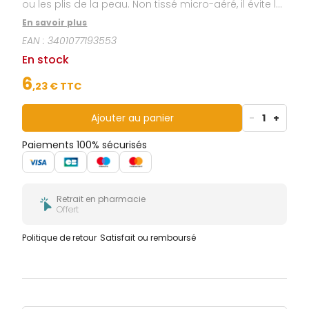
ou les plis de la peau. Non tissé micro-aéré, il évite la
macération.Forte adhésivité et haute tolérance
En savoir plus
cutanée.Compresse centrale absorbant les
EAN :
3401077193553
exsudats.Voile non adhérant à la plaie. Adhésif sur
les 4 côtés, il protège totalement la plaie.Pansement
En stock
stérile.Transparent aux rayons X.
6
,
23
€ TTC
Ajouter au panier
-
1
+
Paiements 100% sécurisés
Retrait en pharmacie
Offert
Politique de retour
Satisfait ou remboursé