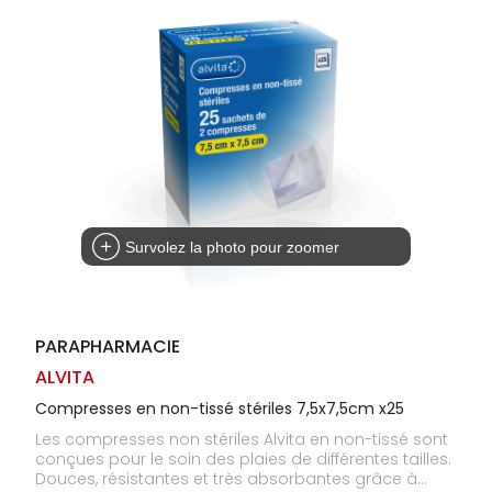
Homme
Solaire
Visage
Survolez la photo pour zoomer
PARAPHARMACIE
ALVITA
Compresses en non-tissé stériles 7,5x7,5cm x25
Les compresses non stériles Alvita en non-tissé sont
conçues pour le soin des plaies de différentes tailles.
Douces, résistantes et très absorbantes grâce à