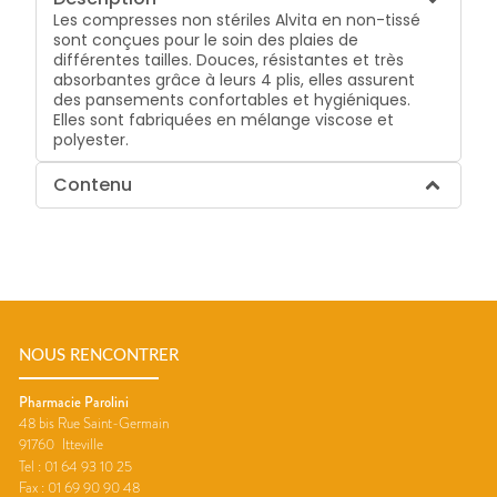
Les compresses non stériles Alvita en non-tissé
sont conçues pour le soin des plaies de
différentes tailles. Douces, résistantes et très
absorbantes grâce à leurs 4 plis, elles assurent
des pansements confortables et hygiéniques.
Elles sont fabriquées en mélange viscose et
polyester.
Contenu
NOUS RENCONTRER
Pharmacie Parolini
48 bis Rue Saint-Germain
91760
Itteville
Tel :
01 64 93 10 25
Fax :
01 69 90 90 48