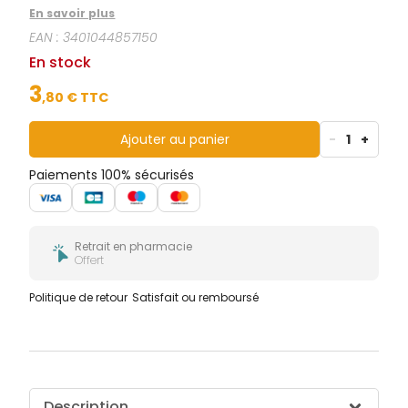
leurs 4 plis, elles assurent des pansements
En savoir plus
confortables et hygiéniques. Elles sont fabriquées en
EAN :
3401044857150
mélange viscose et polyester.
En stock
3
,
80
€ TTC
Ajouter au panier
-
1
+
Paiements 100% sécurisés
Retrait en pharmacie
Offert
Politique de retour
Satisfait ou remboursé
Description