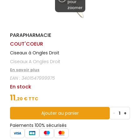
pour
Homme
zoomer
Solaire
Visage
PARAPHARMACIE
COUT'COEUR
Ciseaux à Ongles Droit
Ciseaux A Ongles Droit
En savoir plus
EAN :
3401547999975
En stock
11
,
20
€ TTC
Ajouter au panier
-
1
+
Paiements 100% sécurisés