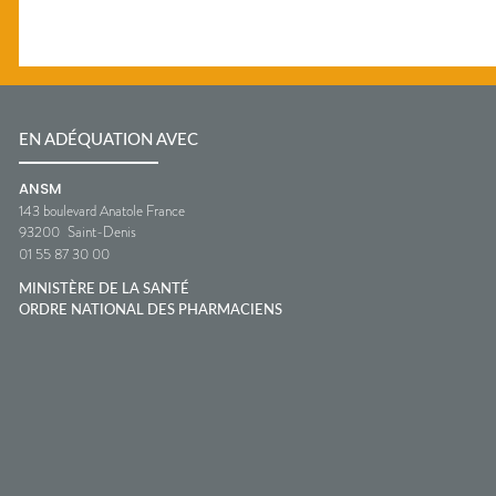
EN ADÉQUATION AVEC
ANSM
143 boulevard Anatole France
93200
Saint-Denis
01 55 87 30 00
MINISTÈRE DE LA SANTÉ
ORDRE NATIONAL DES PHARMACIENS