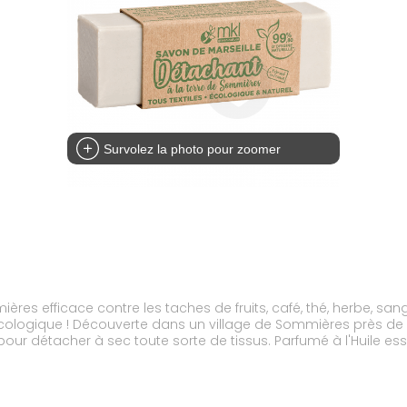
Survolez la photo pour zoomer
e contre les taches de fruits, café, thé, herbe, sang, graisse, vin, encre... 
te terre aux propriétés ultra
issus. Parfumé à l'Huile essentielle d'Orange, le savon détachant donne un
ble au linge. Son format stick permet une application large pour les grandes taches.