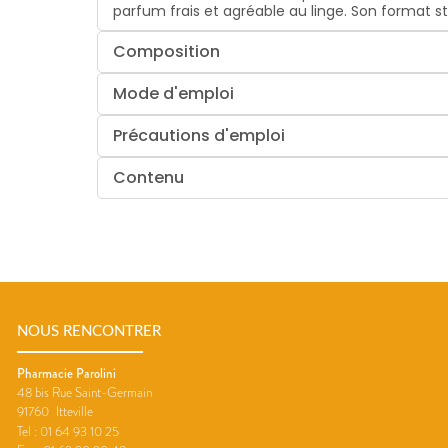
parfum frais et agréable au linge. Son format s
Composition
Mode d'emploi
Précautions d'emploi
Contenu
NOUS RENCONTRER
Pharmacie Parolini
48 bis Rue Saint-Germain
91760
Itteville
Tel :
01 64 93 10 25