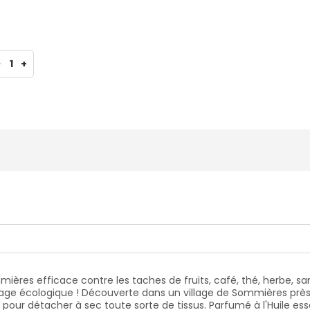
-
1
+
ères efficace contre les taches de fruits, café, thé, herbe, sang
age écologique ! Découverte dans un village de Sommières près d
e pour détacher à sec toute sorte de tissus. Parfumé à l'Huile e