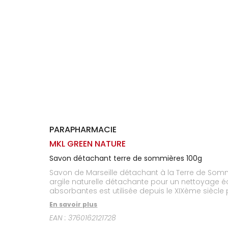
Homme
Solaire
Visage
PARAPHARMACIE
MKL GREEN NATURE
Savon détachant terre de sommières 100g
Savon de Marseille détachant à la Terre de Sommières efficac
argile naturelle détachante pour un nettoyage écologique ! Découverte dans un village de Sommières près de Montpellier, cet
absorbantes est utilisée depuis le XIXème siècle pour détacher à sec toute sorte de t
parfum frais et agréa
En savoir plus
EAN :
3760162121728