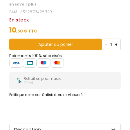
permettent un contrôle rapide des paramètres
En savoir plus
suivants : leucocytes, nitrites, sang et protéines dans
EAN :
3532679426920
l'urine.
En stock
10
,
50
€ TTC
Ajouter au panier
-
1
+
Paiements 100% sécurisés
Retrait en pharmacie
Offert
Politique de retour
Satisfait ou remboursé
Description