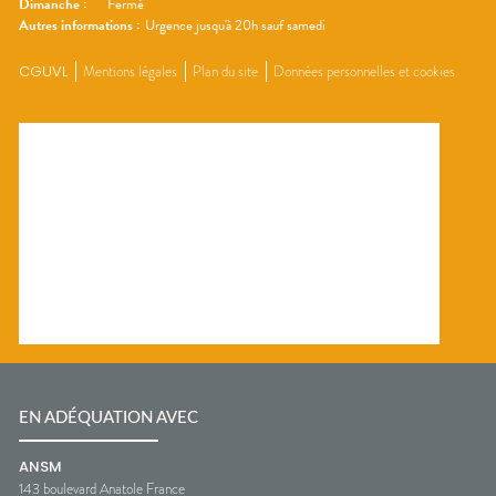
Dimanche
:
Fermé
Autres informations :
Urgence jusqu'à 20h sauf samedi
CGUVL
Mentions légales
Plan du site
Données personnelles et cookies
EN ADÉQUATION AVEC
ANSM
143 boulevard Anatole France