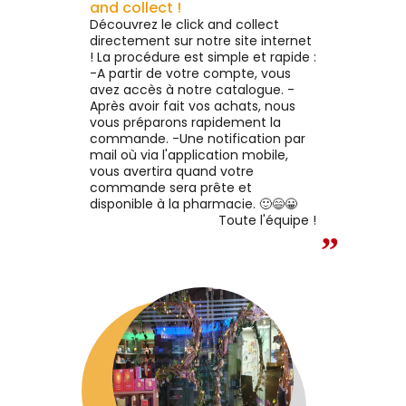
eveux protégés des UV. Le
Voir le produit
Voir le produit
and collect !
croissance²
ray réveil de boucles prend
Découvrez le click and collect
n des chevelures assoiffées
directement sur notre site internet
 en manque de nutrition. Sa
! La procédure est simple et rapide :
ture légère et non collante
Ajouter au panier
Ajouter au panier
-A partir de votre compte, vous
éhydrate les cheveux sans
avez accès à notre catalogue. -
aisser de résidus ou d’effet
Après avoir fait vos achats, nous
rtonné. Le parfum enivrant
vous préparons rapidement la
u spray coiffant cheveux
commande. -Une notification par
uclés parfume la chevelure
mail où via l'application mobile,
’une douce note de figue.
vous avertira quand votre
commande sera prête et
disponible à la pharmacie. 🙂😄😀
Toute l'équipe !
”